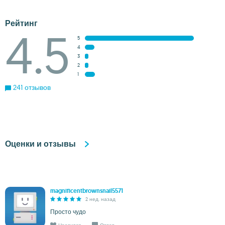
Рейтинг
4.5
5
4
3
2
1
241 отзывов
Оценки и отзывы
magnificentbrownsnail5571
2 нед. назад
Просто чудо