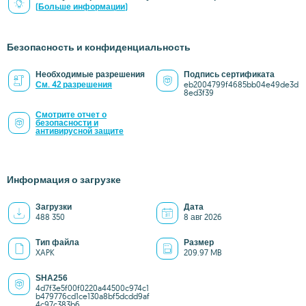
(Больше информации)
Безопасность и конфиденциальность
Необходимые разрешения
Подпись сертификата
См. 42 разрешения
eb2004799f4685bb04e49de3d
8ed3f39
Смотрите отчет о
безопасности и
антивирусной защите
Информация о загрузке
Загрузки
Дата
488 350
8 авг 2026
Тип файла
Размер
XAPK
209.97 MB
SHA256
4d7f3e5f00f0220a44500c974c1
b479776cd1ce130a8bf5dcdd9af
4c97c383b6