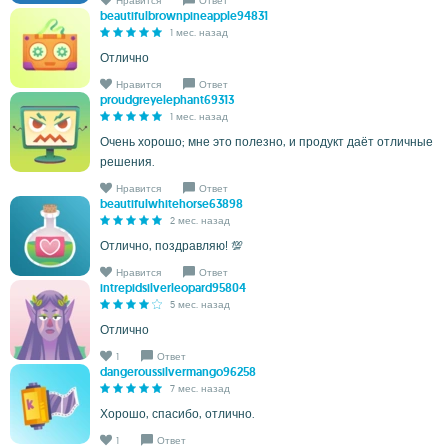
Нравится
Ответ
beautifulbrownpineapple94831
1 мес. назад
Отлично
Нравится
Ответ
proudgreyelephant69313
1 мес. назад
Очень хорошо; мне это полезно, и продукт даёт отличные
решения.
Нравится
Ответ
beautifulwhitehorse63898
2 мес. назад
Отлично, поздравляю! 💯
Нравится
Ответ
intrepidsilverleopard95804
5 мес. назад
Отлично
1
Ответ
dangeroussilvermango96258
7 мес. назад
Хорошо, спасибо, отлично.
1
Ответ