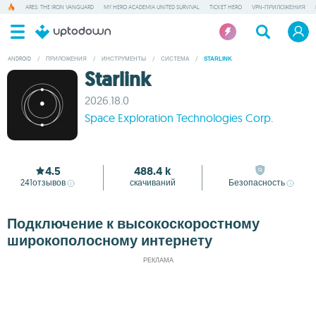
ARES: THE IRON VANGUARD
MY HERO ACADEMIA UNITED SURVIVAL
TICKET HERO
VPN-ПРИЛОЖЕНИЯ
ANDROID
/
ПРИЛОЖЕНИЯ
/
ИНСТРУМЕНТЫ
/
СИСТЕМА
/
STARLINK
Starlink
2026.18.0
Space Exploration Technologies Corp.
4.5
488.4 k
241
отзывов
скачиваний
Безопасность
Подключение к высокоскоростному
широкополосному интернету
РЕКЛАМА