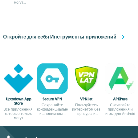
могут
при просмотре
блокировок
понадобиться на
сайтов
вашем Android
Откройте для себя Инструменты приложений
Uptodown App
Secure VPN
VPN.lat
APKPure
Store
Сохраняйте
Пользуйтесь
Скачивайте
Все приложения,
конфиденциальность
интернетом без
приложения и
которые только
и анонимность
цензуры и
игры для Android
могут
при просмотре
блокировок
понадобиться на
сайтов
вашем Android